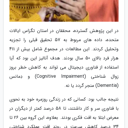
در این پژوهش گسترده، محققان در استان تگزاس ایالات
متحده، داده های مربوط به 57 تحقیق قبلی را تجزیه
وتحلیل کردند. این مطالعات در مجموع شامل بیش از 411
هزار فرد بالای 50 سال بودند. هدف آنالیز این بود که آیا
استفاده از فناوری دیجیتال می تواند به کاهش خطر بروز
زوال شناختی (Cognitive Impairment) و دِمانس
(Dementia) منجر گردد یا نه.
نتیجه جالب بود: کسانی که در زندگی روزمره خود به نحوی
با فناوری سر و کار داشتند، تا 58 درصد کمتر از دیگران در
معرض ابتلا به افت فکری بودند. بعلاوه، این گروه بین 26 تا
34 درصد کاهش سرعت در روند افت عملکرد شناختی