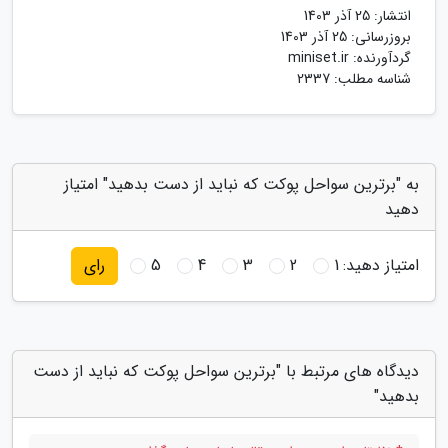
انتشار:
25 آذر 1403
بروزرسانی:
25 آذر 1403
گردآورنده:
miniset.ir
شناسه مطلب: 2337
به "برترین سواحل پوکت که نباید از دست بدهید" امتیاز
دهید
امتیاز دهید:
1
2
3
4
5
رای
دیدگاه های مرتبط با "برترین سواحل پوکت که نباید از دست
بدهید"