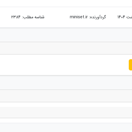
گردآورنده:
miniset.ir
شناسه مطلب: 2384