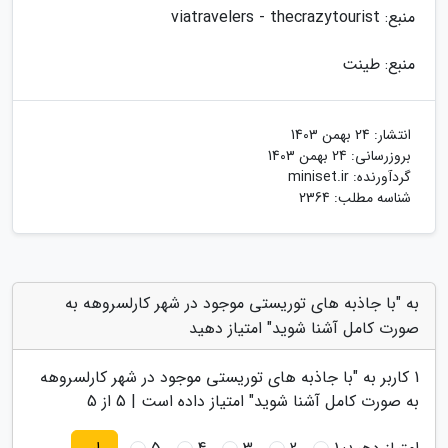
منبع: viatravelers - thecrazytourist
منبع: طینت
انتشار:
24 بهمن 1403
بروزرسانی:
24 بهمن 1403
گردآورنده:
miniset.ir
شناسه مطلب: 2364
به "با جاذبه های توریستی موجود در شهر کارلسروهه به
صورت کامل آشنا شوید" امتیاز دهید
1
کاربر به "
با جاذبه های توریستی موجود در شهر کارلسروهه
به صورت کامل آشنا شوید
" امتیاز داده است |
5
از 5