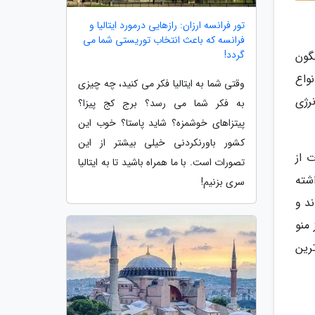
تور فرانسه ارزان: رازهایی درمورد ایتالیا و
فرانسه که باعث انتخاب توریستی شما می
گردد!
گون
واع
وقتی شما به ایتالیا فکر می کنید، چه چیزی
رژی
به فکر شما می رسد؟ برج کج پیزا؟
پیتزاهای خوشمزه؟ شاید پاستا؟ خوب این
کشور باورنکردنی خیلی بیشتر از این
 از
تصورات است. با ما همراه باشید تا به ایتالیا
شته
سری بزنیم!
د و
منو
رین