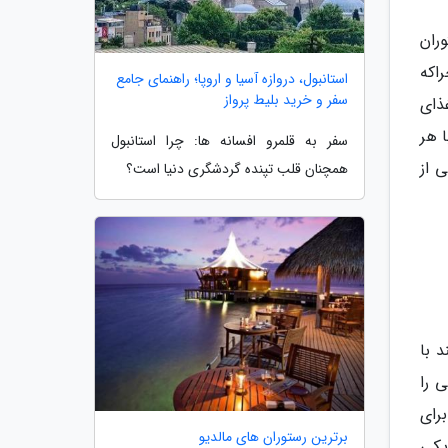
ران
اکه
استانبول، دروازه آسیا و اروپا؛ راهنمای جامع
سفر و خرید بلیط پرواز
ذای
 هر
سفر به قلمرو افسانه ها: چرا استانبول
 از
همچنان قلب تپنده گردشگری دنیا است؟
 با
تی را
رای
برترین رستوران های مالدیو
یکی