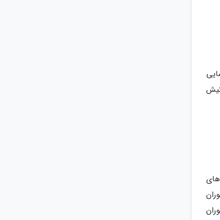
ایی
کیش
های
وران
ران