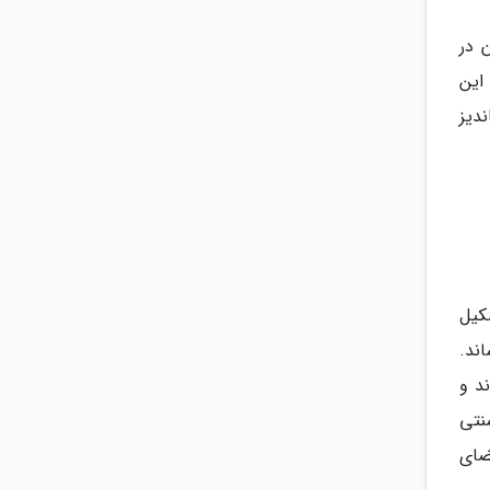
 در
این
دیز
وران تشکیل
ند.
د و
نتی
ضای