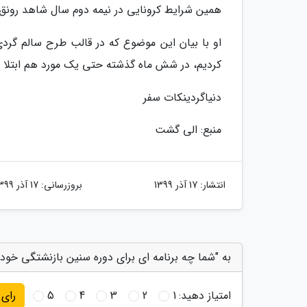
همین شرایط کرونایی در نیمه دوم سال شاهد رون
کردیم، در شش ماه گذشته حتی یک مورد هم ابتلا به
دنیاگردینکات سفر
منبع: الی گشت
انتشار:
17 آذر 1399
بروزرسانی:
17 آذر 1399
به "شما چه برنامه ای برای دوره سنین بازنشتگی خود د
امتیاز دهید:
1
2
3
4
5
رای