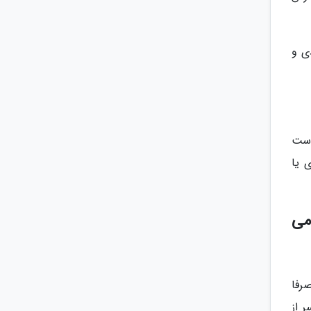
ی و
است
 یا
می
رفا
 از