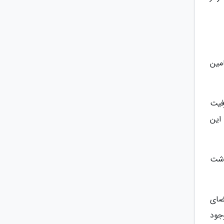
مین
فیت
این
اشت
مضای
جود