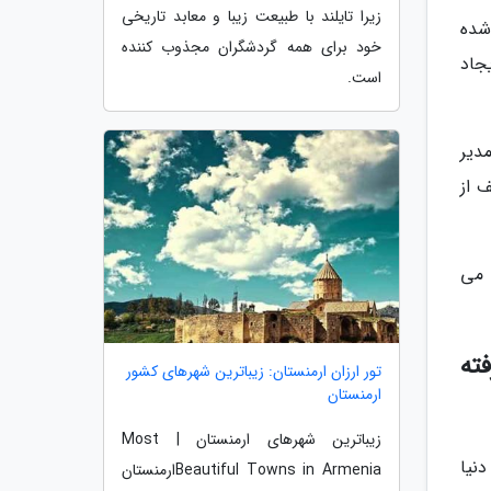
زیرا تایلند با طبیعت زیبا و معابد تاریخی
شده
خود برای همه گردشگران مجذوب کننده
جاد
است.
دیر
 از
سوب می
ته
تور ارزان ارمنستان: زیباترین شهرهای کشور
ارمنستان
زیباترین شهرهای ارمنستان | Most
ی و دنیا
Beautiful Towns in Armeniaارمنستان