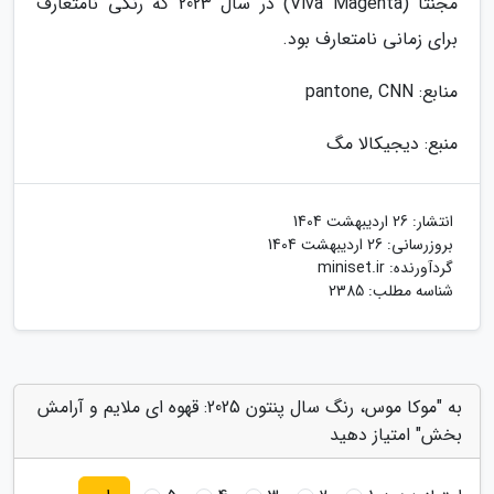
مجنتا (Viva Magenta) در سال 2023 که رنگی نامتعارف
برای زمانی نامتعارف بود.
منابع: pantone, CNN
منبع: دیجیکالا مگ
انتشار:
26 اردیبهشت 1404
بروزرسانی:
26 اردیبهشت 1404
گردآورنده:
miniset.ir
شناسه مطلب: 2385
به "موکا موس، رنگ سال پنتون 2025: قهوه ای ملایم و آرامش
بخش" امتیاز دهید