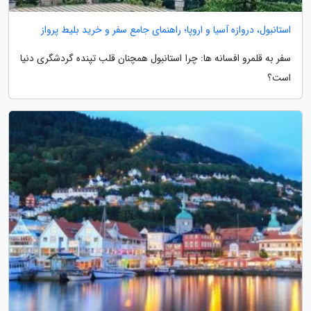
استانبول، دروازه آسیا و اروپا؛ راهنمای جامع سفر و خرید بلیط پرواز
سفر به قلمرو افسانه ها: چرا استانبول همچنان قلب تپنده گردشگری دنیا
است؟