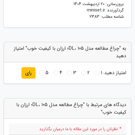
بروزرسانی:
20 اردیبهشت 1404
گردآورنده:
miniset.ir
شناسه مطلب: 2383
به "چراغ مطالعه مدل DL، 105؛ ارزان با کیفیت خوب" امتیاز
دهید
امتیاز دهید:
1
2
3
4
5
رای
دیدگاه های مرتبط با "چراغ مطالعه مدل DL، 105؛ ارزان با
کیفیت خوب"
* نظرتان را در مورد این مقاله با ما درمیان بگذارید