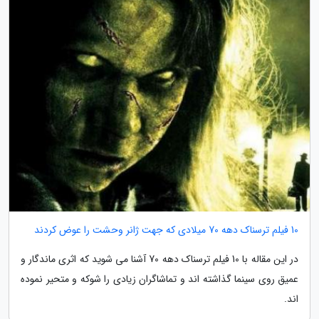
10 فیلم ترسناک دهه 70 میلادی که جهت ژانر وحشت را عوض کردند
در این مقاله با 10 فیلم ترسناک دهه 70 آشنا می شوید که اثری ماندگار و
عمیق روی سینما گذاشته اند و تماشاگران زیادی را شوکه و متحیر نموده
اند.