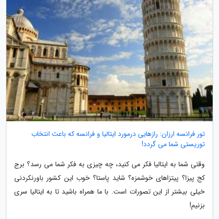
تور فرانسه ارزان: رازهایی درمورد ایتالیا و فرانسه که باعث انتخاب
توریستی شما می گردد!
وقتی شما به ایتالیا فکر می کنید، چه چیزی به فکر شما می رسد؟ برج
کج پیزا؟ پیتزاهای خوشمزه؟ شاید پاستا؟ خوب این کشور باورنکردنی
خیلی بیشتر از این تصورات است. با ما همراه باشید تا به ایتالیا سری
بزنیم!