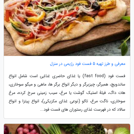
معرفی و طرز تهیه 5 فست فود رژیمی در منزل
فست فود (fast food) یا غذای حاضری غذایی است شامل انواع
ساندویچ، همبرگر، چیزبرگر و دیگر انواع برگر ها، ماهی و میگو سوخاری،
هات داگ، فیلهٔ استیک گوشت یا مرغ، سیب زمینی سرخ کرده، مرغ
سوخاری، ناگت مرغ، تاکو (نوعی غذای مکزیکی)، انواع پیتزا و انواع
سالاد که در فهرست غذای رستوران های فست فود...