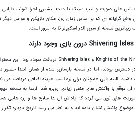
 انجین 5 باعث شده که انیمیشن های صورت و لیپ سینک با دقت بیشتری اجرا شوند، دارایی
 واقع گرایانه ای که بر اساس زمان روز، مکان بازیکن و عوامل دیگر ت
زیباترین نسخه از سری الدر اسکرولز تا به امروز است.
بازی الدر اسکرولز 4 دو بسته الحاقی با نام های Knights of the Nine و Shivering Isles دریافت نموده بود
 در نسخه Game of the Year بازی در دسترس بودند، اما در نسخه بازسازی شده از همان ابتدا حضور د
 باشید. البته بازی همچنان برای زره اسب هزینه اضافی دریافت می نما
 هم انجام داده بود و آن موقع با واکنش های منفی زیادی روبرو شد. ارتقا به نسخه دیج
ینه دارد، شامل مأموریت های نوی می گردد که پاداش آن ها سلاح ها و زره هایی هس
موضوع واکنش نشان داده اند و به نظر می رسد تاریخ دوباره تکرار 