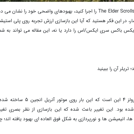
به محض این که بازی The Elder Scrolls IV: Oblivion Remastered را اجرا کنید، بهبودهای واضحی خود را نشان 
کس باکس سری ایکس/اس را دارد یا نه، این مقاله می تواند به شما
تریلر آن را ببینید
بزرگ ترین تفاوت نسخه بازسازی شده الدر اسکرولز 4 این است که این بار روی موتور آ
احی شده بود. این تغییر باعث شده که این بازسازی از نظر بصری تغیی
انیمیشن ها و نورپردازی به شکل فوق العاده ای بهبود یافته اند؛ چ