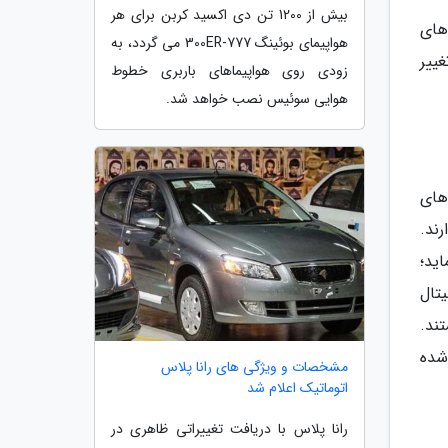
بیش از 1200 تن دی اکسید کربن برای هر
 های
هواپیمای بوئینگ 777-300ER می گردد، به
غییر
زودی روی هواپیماهای باربری خطوط
هوایی سوئیس نصب خواهد شد.
. این محتواهای
ارند.
ید؛
یتال
تند.
شده
مشخصات و ویژگی های رانا پلاس
اتوماتیک اعلام شد
رانا پلاس با دریافت تغییراتی ظاهری در