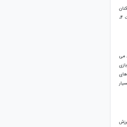
یکنان
می توانند بدوند. این ویژگی کاوش در دنیای بازی را لذت بخش تر می نماید و تجربه بازی را بیشتر شبیه به فال اوت 4،
ن می
ازی
های
یار
رزش