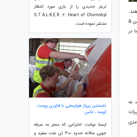
تریلر جدیدی را از بازی مورد انتظار
می دهند.
S.T.A.L.K.E.R. 2: Heart of Chornobyl
اگر با توجه به حجم بالای بازی های نو در حال انتشار، در این فکر هستید که آیا این بازسازی ارزش تجربه روی پلی استیشن 5
منتشر نموده است.
 در
نریل انجین 5 ساخته شده، نه
نخستین پرواز هواپیمایی با فناوری پوست
رات
کوسه ، عکس
یزی
ایسنا نوشت: اختراعی که منجر به صرفه
جویی سالانه حدود 400 تن نفت سفید و