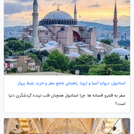
استانبول، دروازه آسیا و اروپا؛ راهنمای جامع سفر و خرید بلیط پرواز
سفر به قلمرو افسانه ها: چرا استانبول همچنان قلب تپنده گردشگری دنیا
است؟