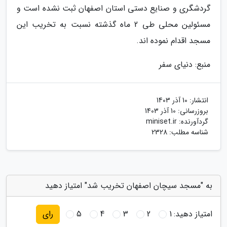
گردشگری و صنایع دستی استان اصفهان ثبت نشده است و
مسئولین محلی طی 2 ماه گذشته نسبت به تخریب این
مسجد اقدام نموده اند.
منبع: دنیای سفر
انتشار:
10 آذر 1403
بروزرسانی:
10 آذر 1403
گردآورنده:
miniset.ir
شناسه مطلب: 2328
به "مسجد سیچان اصفهان تخریب شد" امتیاز دهید
امتیاز دهید:
1
2
3
4
5
رای