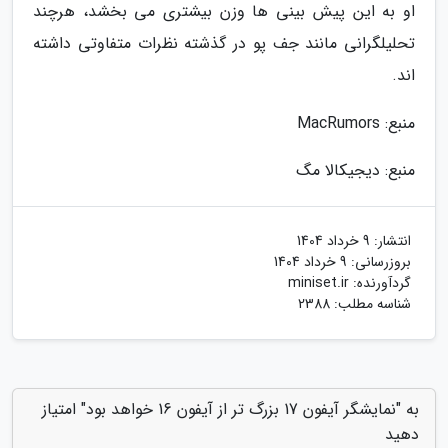
او به این پیش بینی ها وزن بیشتری می بخشد، هرچند
تحلیلگرانی مانند جف پو در گذشته نظرات متفاوتی داشته
اند.
منبع: MacRumors
منبع: دیجیکالا مگ
انتشار:
9 خرداد 1404
بروزرسانی:
9 خرداد 1404
گردآورنده:
miniset.ir
شناسه مطلب: 2388
به "نمایشگر آیفون 17 بزرگ تر از آیفون 16 خواهد بود" امتیاز
دهید