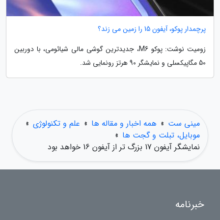
پرچمدار پوکو، آیفون 15 را زمین می زند؟
زومیت نوشت: پوکو M6، جدیدترین گوشی مالی شیائومی، با دوربین
50 مگاپیکسلی و نمایشگر 90 هرتز رونمایی شد.
مینی ست
»
همه اخبار و مقاله ها
»
علم و تکنولوژی
»
موبایل، تبلت و گجت ها
»
نمایشگر آیفون 17 بزرگ تر از آیفون 16 خواهد بود
خبرنامه