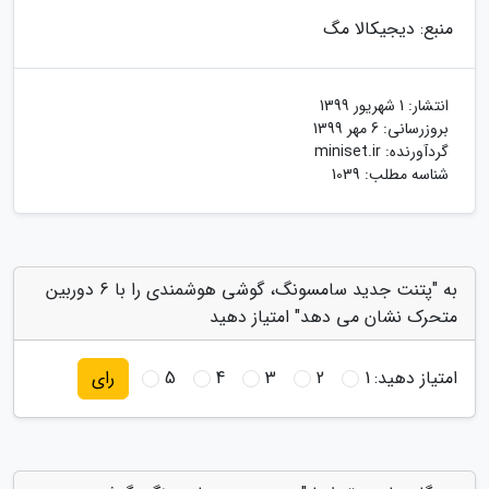
منبع: دیجیکالا مگ
انتشار:
1 شهریور 1399
بروزرسانی:
6 مهر 1399
گردآورنده:
miniset.ir
شناسه مطلب: 1039
به "پتنت جدید سامسونگ، گوشی هوشمندی را با 6 دوربین
متحرک نشان می دهد" امتیاز دهید
امتیاز دهید:
1
2
3
4
5
رای