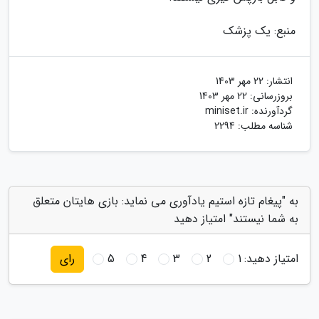
منبع: یک پزشک
انتشار:
22 مهر 1403
بروزرسانی:
22 مهر 1403
گردآورنده:
miniset.ir
شناسه مطلب: 2294
به "پیغام تازه استیم یادآوری می نماید: بازی هایتان متعلق
به شما نیستند" امتیاز دهید
امتیاز دهید:
1
2
3
4
5
رای