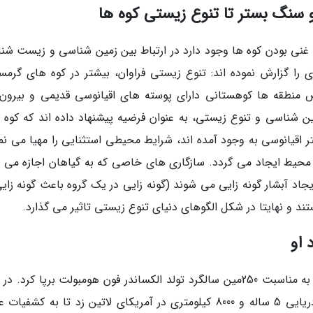
 سنگ بستر تا تنوع زیستی کوه ها
 غنی بودن کوه ها وجود دارد در ارتباط بین زمین شناسی و زیست شن
 را گزارش نموده اند: تنوع زیستی فراوان، بیشتر در کوه های گرمس
منطقه ها کوهستانی دارای پوسته های اقیانوسی قدیمی و بیرون 
بین زمین شناسی و تنوع زیستی، به عنوان فرضیه پیشنهاد داده اند که کوه
قیانوسی به وجود آمده اند، شرایط محیطی استثنایی را مهیا می نما
ا محیط ایجاد می گردد. سازگاری های خاصی که به گیاهان اجازه می 
جاد آبشار گونه زایی می شوند (گونه زایی در یک گروه باعث گونه زایی
ند و نهایتا در شکل الگوهای دنیای تنوع زیستی تاثیر می گذارد.
هر دو مقاله بخشی از جشنی هستند که Science به مناسبت 250مین سالگرد تولد الکساندر فون هومبولت برپا کرد
1799، الکساندر فون هومبولت دست به یک سفر دریایی 5 ساله و 8000 کیلومتری در آمریکای لاتین زد تا به کشف