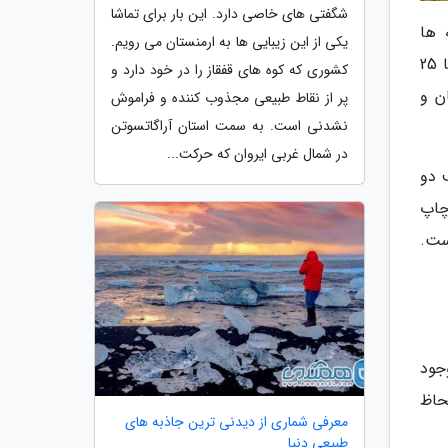
شگفتی های خاصی دارد. این بار برای تماشا
 ها
یکی از این زیبایی ها به ارمنستان می رویم.
کوهستانی (به خصوص آن ها که در منطقه ها گرمسیری قرار دارند) بی نهایت غنی و حیرت انگیز هستند. با اینکه تنها 25
کشوری که کوه های قفقاز را در خود دارد و
، پرندگان و
پر از نقاط طبیعی مجذوب کننده و فراموش
نشدنی است. به سمت استان آراگاتسوتن
در شمال غربی ایروان که حرکت...
 دو
. در یک مقاله دو قسمتی که در این هفته در Science به چاپ
ست.
جود
حاظ
معرفی شماری از دیدنی ترین جاذبه های
طبیعی دنیا