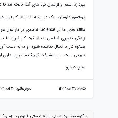
بپردازد. سفر او از میان کوه های آند، باعث شد تا
پروفسور کارستن رابک در رابطه با ارتباط کار فون ه
مقاله های ما در Science شاه
زندگی تغییری اساسی ایجاد کرد. کار امروز ما ب
بعلاوه کار ما دنبال نماینده شیوه او در به دست آ
طبیعی است. این مشارکت کوچک ما در پاسداری از
منبع: کجارو
انتشار:
29 آذر 1403
بروزرسانی:
29 آذر 1403
به "کوه ها؛ مرکز اصلی تنوع زیستی فراوان در زمین" ا