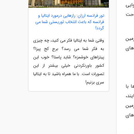
ایی
احت
تور فرانسه ارزان: رازهایی درمورد ایتالیا و
فرانسه که باعث انتخاب توریستی شما می
گردد!
مین
وقتی شما به ایتالیا فکر می کنید، چه چیزی
های
به فکر شما می رسد؟ برج کج پیزا؟
پیتزاهای خوشمزه؟ شاید پاستا؟ خوب این
کشور باورنکردنی خیلی بیشتر از این
تصورات است. با ما همراه باشید تا به ایتالیا
سری بزنیم!
 با
ند،
مین
های