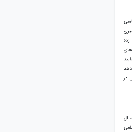
اسی
یری
زده
 های
یند
دهد
 در
. در سال
یات علمی