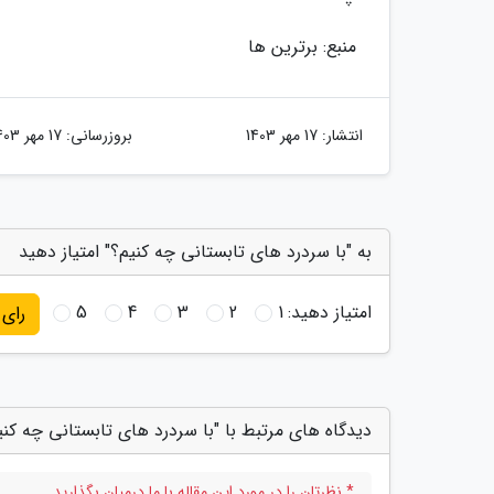
منبع: برترین ها
انتشار:
17 مهر 1403
بروزرسانی:
17 مهر 1403
به "با سردرد های تابستانی چه کنیم؟" امتیاز دهید
امتیاز دهید:
1
2
3
4
5
رای
دیدگاه های مرتبط با "با سردرد های تابستانی چه کنی
* نظرتان را در مورد این مقاله با ما درمیان بگذارید