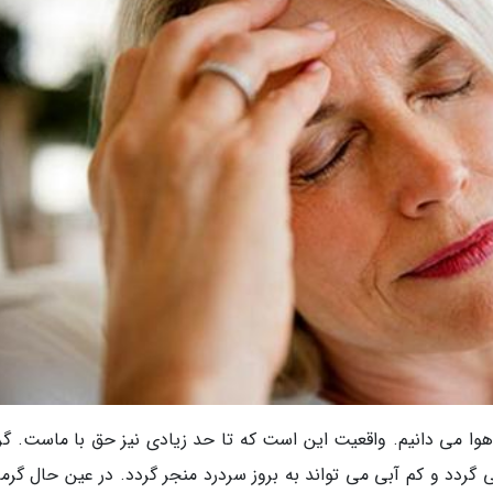
 هوا می دانیم. واقعیت این است که تا حد زیادی نیز حق با ماست. گر
ردد و کم آبی می تواند به بروز سردرد منجر گردد. در عین حال گرما،