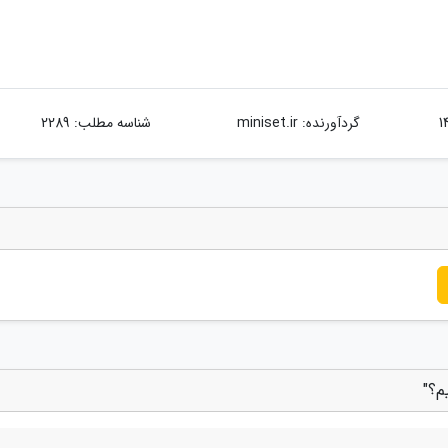
گردآورنده:
miniset.ir
شناسه مطلب: 2289
م؟"