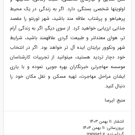
اولویت­ها شخصی بستگی دارد. اگر به زندگی در یک محیط
پرهیاهو و پرشتاب علاقه­ مند باشید، شهر تورنتو را مقصد
جذابی ارزیابی خواهید کرد. از سوی دیگر، اگر به زندگی آرام
تر، هوای معتدل­تر و طبیعت­ گردی علاقه­مند باشید، شرایط
شهر ونکوور برایتان ایده آل تر خواهد بود. اگر در انتخاب
خود دچار تردید هستید، می­توانید از تجربیات کارشناسان
موسسه مهاجرتی خبرنگاران بهره­ جویی نموده و با یاری
ایشان مراحل مهاجرت، تهیه مسکن و نقل مکان خود را
دنبال کنید.
منبع: ایرسا
انتشار:
11 بهمن 1403
بروزرسانی:
11 بهمن 1403
گردآورنده:
miniset.ir