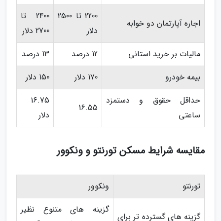
2200 تا 2500
2400 تا
اجاره آپارتمان دو خوابه
دلار
2700 دلار
مالیات بر خرید استانی
12 درصد
13 درصد
بیمه خودرو
170 دلار
150 دلار
حداقل حقوق و دستمزد
16.75
16.55
ساعتی
دلار
مقایسه شرایط مسکن تورنتو و ونکوور
تورنتو
ونکوور
گزینه ­های متنوع نظیر
گزینه ­های گسترده­ تر برای