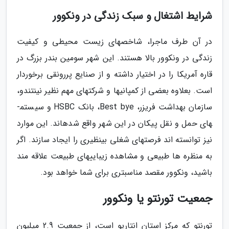
شرایط اشتغال و سبک زندگی در ونکوور
در آن طرف ماجرا، شاخص­های زیست محیطی و کیفیت
زندگی در ونکوور بالا هستند. این شهر سومین بندر بزرگ در
قاره آمریکا را در اختیار داشته و از صنایع پررونقی برخوردار
است. بعلاوه بعضی از کمپانی­ها و شرکت­های مهم نظیر نینتندو،
سازمان بهداشت فریزر، Best bye، بانک HSBC و سیستم­
های حمل و نقل پیکان در این شهر واقع شده­اند. این موارد
نیز توانسته ­اند فرصت­های شغلی بی­نظیری را ایجاد سازند. اگر
به منظره ها طبیعی و مشاهده زیبایی­های طبیعت علاقه­ مند
باشید، ونکوور مقصد مناسب­تری برای شما خواهد بود.
جمعیت تورنتو یا ونکوور
تورنتو که مرکز استان انتاریو است، از جمعیت 2.9 میلیون