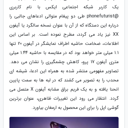
یک کاربر شبکه اجتماعی ایکس با نام کاربری
@phonefuturist طی دو پیغام متوالی ادعاهای جالبی را
درباره این دستگاه که از آن با عنوان نسخه سالگرد یا آیفون
XX نیز یاد می گردد، مطرح نموده است. بر اساس این
اطلاعات، ضخامت حاشیه اطراف نمایشگر در آیفون 20 تنها
1.1 میلی متر خواهد بود که در مقایسه با حاشیه 1.44 میلی
متری آیفون 17 پرو، کاهش چشمگیری را نشان می دهد.
تصاویر مفهومی منتشر شده به همراه این ادعا، شیشه ای
محدب را به تصویر می کشند که در لبه ها به سمت پایین
انحنا یافته و به یک فریم براق مشابه آیفون X متصل می
گردد. انتظار می رود این تغییرات ظاهری، عنوان برترین
گوشی اپل را برای این محصول به ارمغان بیاورد.