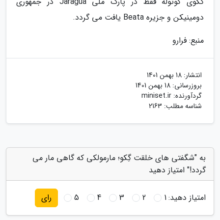
گکوی کوتوله فقط در پارک ملی Jaragua در جمهوری
دومینیکن و جزیره Beata یافت می گردد.
منبع: فرارو
انتشار:
18 بهمن 1401
بروزرسانی:
18 بهمن 1401
گردآورنده:
miniset.ir
شناسه مطلب: 2163
به "شگفتی های خلقت گِکو؛ مارمولکی که گاهی مار می
گردد!" امتیاز دهید
امتیاز دهید:
1
2
3
4
5
رای