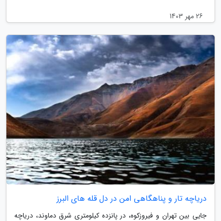
26 مهر 1403
دریاچه تار و پناهگاهی امن در دل قله های البرز
جایی بین تهران و فیروزکوه، در پانزده کیلومتری شرق دماوند، دریاچه