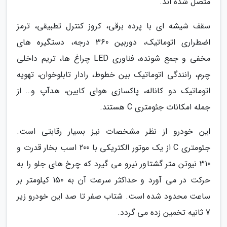
متصل شده اند.
سقف شیشه ای با پرده برقی، کروز کنترل تطبیقی، ترمز
اضطراری اتوماتیک، دوربین 360 درجه، دستگیره های
مخفی و جمع شونده، فناوری LED چراغ ها، تریم داخلی
چرم، رانندگی اتوماتیک بین خطوط، رادار تابلوخوان، تهویه
اتوماتیک دو کاناله، پاکسازی هوای کابین، هدآپ و… از
جمله امکانات جئومتری C هستند.
این خودرو از نظر مشخصات نیز بسیار رقابتی است.
جئومتری C از یک موتور الکتریکی با 200 اسب بخار قدرت و
310 نیوتن متر گشتاور نیرو می گیرد که چرخ های جلو را به
حرکت در می آورد و حداکثر سرعت آن به 150 کیلومتر بر
ساعت محدود شده است. شتاب صفر تا صد این خودرو زیر
7 ثانیه تخمین زده می گردد.