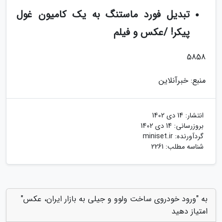
تبدیل فورد ماستنگ به یک کامیون غول
پیکر! /عکس و فیلم
5858
منبع: خبرآنلاین
انتشار:
14 دی 1402
بروزرسانی:
14 دی 1402
گردآورنده:
miniset.ir
شناسه مطلب: 2261
به "ورود خودروی ساخت ولوو و جیلی به بازار ایران، عکس"
امتیاز دهید