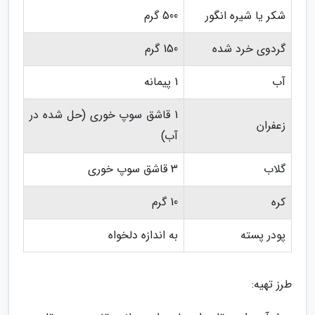
شکر یا شیره انگور
500 گرم
گردوی خرد شده
150 گرم
آب
1 پیمانه
1 قاشق سوپ خوری (حل شده در
زعفران
آب)
گلاب
3 قاشق سوپ خوری
کره
10 گرم
پودر پسته
به اندازه دلخواه
طرز تهیه: