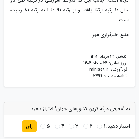
کرده است. جالب این که شرایط آموزشی در ترکیه طی دو
سال 10 رتبه ارتقا یافته و از رتبه 91 دنیا به رتبه 81 رسیده
است.
منبع: خبرگزاری مهر
انتشار:
24 مرداد 1404
بروزرسانی:
24 مرداد 1404
گردآورنده:
miniset.ir
شناسه مطلب: 2399
به "معرفی مرفه ترین کشورهای جهان" امتیاز دهید
امتیاز دهید:
1
2
3
4
5
رای