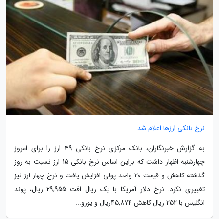
نرخ بانکی ارزها اعلام شد
به گزارش خبرنگاران، بانک مرکزی نرخ بانکی 39 ارز را برای امروز
چهارشنبه اظهار داشت که براین اساس نرخ بانکی 15 ارز نسبت به روز
گذشته کاهش و قیمت 20 واحد پولی افزایش یافت و نرخ چهار ارز نیز
تغییری نکرد. نرخ دلار آمریکا با یک ریال افت 29,955 ریال، پوند
انگلیس با 252 ریال کاهش 45,874ریال و یورو...