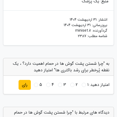
منبع: یک پزشک
انتشار:
31 اردیبهشت 1404
بروزرسانی:
31 اردیبهشت 1404
گردآورنده:
miniset.ir
شناسه مطلب: 2387
به "چرا شستن پشت گوش ها در حمام اهمیت دارد؟ ، یک
نقطه پُرخطر برای رشد باکتری ها" امتیاز دهید
امتیاز دهید:
1
2
3
4
5
رای
دیدگاه های مرتبط با "چرا شستن پشت گوش ها در حمام