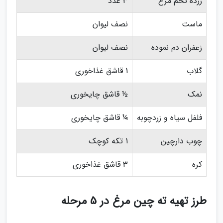
زرده تخم مرغ
3 عدد
ماست
نصف لیوان
زعفران دم نموده
نصف لیوان
گلاب
1 قاشق غذاخوری
نمک
½ قاشق چایخوری
فلفل سیاه و زردچوبه
¼ قاشق چایخوری
چوب دارچین
1 تکه کوچک
کره
3 قاشق غذاخوری
طرز تهیه ته چین مرغ در 5 مرحله